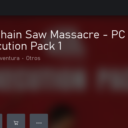
hain Saw Massacre - PC 
ution Pack 1
aventura
•
Otros
● ● ●