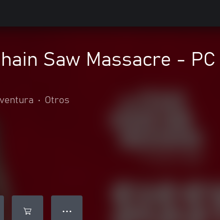
hain Saw Massacre - PC E
aventura
•
Otros
● ● ●