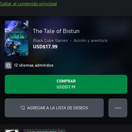
Saltar al contenido principal
The Tale of Bistun
Black Cube Games
•
Acción y aventura
USD$17.99
12 idiomas admitidos
COMPRAR
USD$17.99
AGREGAR A LA LISTA DE DESEOS
● ● ●