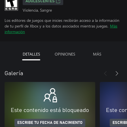
ADOLESCENTES
Violencia, Sangre
Los editores de juegos que inicies recibirán acceso a la información
de tu perfil de Xbox y a los datos asociados mientras juegas.
Más
información
DETALLES
OPINIONES
MÁS
Galería
Este contenido está bloqueado
Este co
ESCRIBE TU FECHA DE NACIMIENTO
ESCRIB