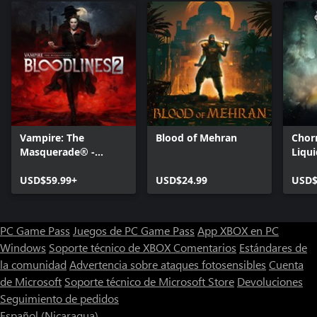
Vampire: The
Blood of Mehran
Chor
Masquerade® -
Liqui
Bloodlines™ 2
USD$59.99+
USD$24.99
USD$
PC Game Pass
Juegos de PC Game Pass
App XBOX en PC
Windows
Soporte técnico de XBOX
Comentarios
Estándares de
la comunidad
Advertencia sobre ataques fotosensibles
Cuenta
de Microsoft
Soporte técnico de Microsoft Store
Devoluciones
Seguimiento de pedidos
Español (Nicaragua)