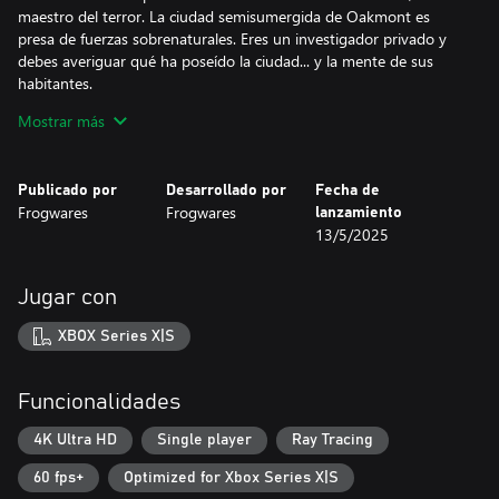
maestro del terror. La ciudad semisumergida de Oakmont es
presa de fuerzas sobrenaturales. Eres un investigador privado y
debes averiguar qué ha poseído la ciudad... y la mente de sus
habitantes.
Mostrar más
Fundamentos del juego:
- Una atmósfera y una trama angustiosas inspiradas en el
universo lovecraftiano.
Publicado por
Desarrollado por
Fecha de
- Un enorme mundo abierto que podrás explorar a pie, en barco,
Frogwares
Frogwares
lanzamiento
en traje de buzo...
13/5/2025
- Alta rejugabilidad gracias a un sistema de investigación abierto:
cada caso se puede resolver de distintas maneras, y su conclusión
dependerá de tus acciones.
Jugar con
- Un arsenal de armas de los años 20 con el que enfrentarte a
espantosas criaturas.
XBOX Series X|S
- Gestiona tu cordura para discernir la verdad que se halla tras la
locura.
Funcionalidades
4K Ultra HD
Single player
Ray Tracing
60 fps+
Optimized for Xbox Series X|S