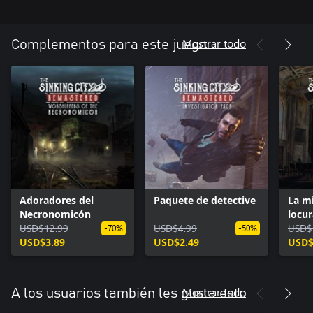
Mostrar todo
Complementos para este juego
Adoradores del
Paquete de detective
La mi
Necronomicón
locur
USD$12.99
USD$4.99
USD$
-70%
-50%
USD$3.89
USD$2.49
USD$
Mostrar todo
A los usuarios también les gusta esto