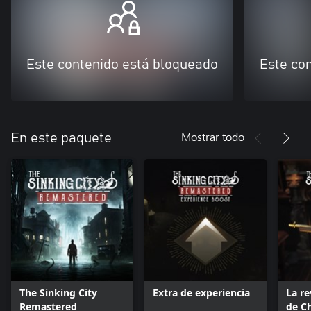
Este contenido está bloqueado
Este co
Mostrar todo
En este paquete
The Sinking City
Extra de experiencia
La r
Remastered
de C