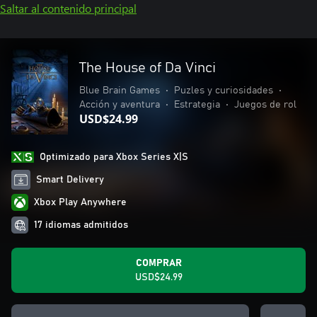
Saltar al contenido principal
The House of Da Vinci
Blue Brain Games
•
Puzles y curiosidades
•
Acción y aventura
•
Estrategia
•
Juegos de rol
USD$24.99
Optimizado para Xbox Series X|S
Smart Delivery
Xbox Play Anywhere
17 idiomas admitidos
COMPRAR
USD$24.99