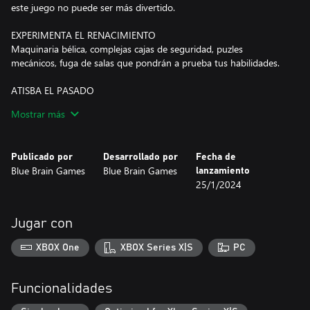
este juego no puede ser más divertido.
EXPERIMENTA EL RENACIMIENTO
Maquinaria bélica, complejas cajas de seguridad, puzles
mecánicos, fuga de salas que pondrán a prueba tus habilidades.
ATISBA EL PASADO
Un inusual guantelete te permite presenciar sucesos del pasado y
Mostrar más
aprender más de la historia.
¿CUÁL ES LA HISTORIA DE LA CASA DE DA VINCI?
Publicado por
Desarrollado por
Fecha de
Blue Brain Games
Blue Brain Games
lanzamiento
Tú eres el aprendiz más prometedor de Da Vinci. Tu maestro,
25/1/2024
Leonardo, ha desaparecido. No tienes ni idea de dónde ha ido o
qué ha pasado así que comienzas tu investigación y tu búsqueda
de la verdad. Además, el taller de Leonardo está lleno de puzles,
Jugar con
inventos, maquinarias de escape y objetos ocultos en todos los
rincones de salas bellamente decoradas. Necesitarás usar todas
XBOX One
XBOX Series X|S
PC
tus neuronas para descubrir qué está pasando realmente.
Hemos aplicado nuestra propia imaginación a la historia del
Funcionalidades
inventor más grande del mundo, Leonardo Da Vinci, ofreciendo a