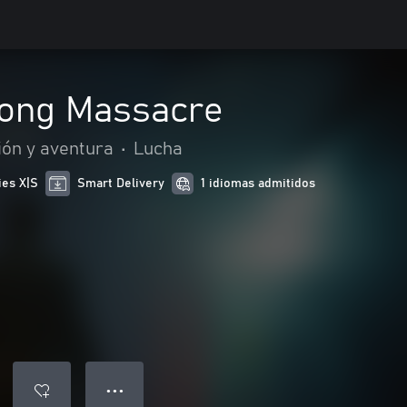
ong Massacre
ión y aventura
•
Lucha
ies X|S
Smart Delivery
1 idiomas admitidos
● ● ●