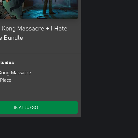
 Kong Massacre + I Hate
ce Bundle
luidos
Kong Massacre
 Place
IR AL JUEGO