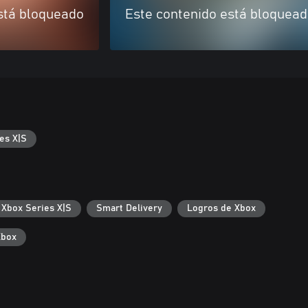
stá bloqueado
Este contenido está bloquea
es X|S
 Xbox Series X|S
Smart Delivery
Logros de Xbox
Xbox