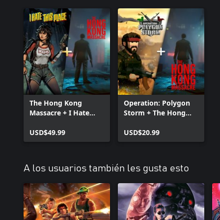
The Hong Kong
Operation: Polygon
Massacre + I Hate
Storm + The Hong
This Place Bundle
Kong Massacre
USD$49.99
Bundle
USD$20.99
A los usuarios también les gusta esto