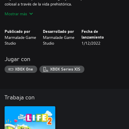
colosal a través de la vida prehistórica.
Mostrar más
INCLUYE:
- UN NUEVO MUNDO PARA EXPLORAR – Retrocede en el
tiempo y construye una vida entre los dinosaurios.
Publicado por
Desarrollado por
Fecha de
- COSMÉTICOS TEMÁTICOS – Seis atuendos jurásicos, seis
Marmalade Game
Marmalade Game
lanzamiento
avatares prehistóricos y cuatro vehículos primitivos.
Studio
Studio
1/12/2022
- CREA TU HISTORIA – Forma una familia, encuentra el amor,
persigue una carrera y más, todo mientras navegas por una tierra
antigua.
Jugar con
Vive tu glorioso pasado – deja que el Mundo de la Era de los
XBOX One
XBOX Series X|S
Gigantes se una a tu colección hoy.
Trabaja con