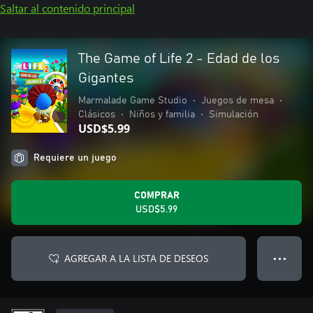
Saltar al contenido principal
The Game of Life 2 - Edad de los
Gigantes
Marmalade Game Studio
•
Juegos de mesa
•
Clásicos
•
Niños y familia
•
Simulación
USD$5.99
Requiere un juego
COMPRAR
USD$5.99
AGREGAR A LA LISTA DE DESEOS
● ● ●