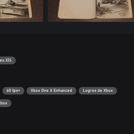
es X|S
60 fps+
Xbox One X Enhanced
Logros de Xbox
Xbox