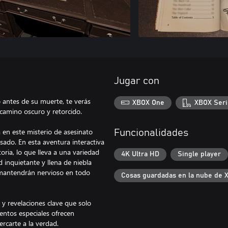
Jugar con
o antes de su muerte, te verás
XBOX One
XBOX Seri
 camino oscuro y retorcido.
 en este misterio de asesinato
Funcionalidades
sado. En esta aventura interactiva
oria, lo que lleva a una variedad
4K Ultra HD
Single player
 inquietante y llena de niebla
e mantendrán nervioso en todo
Cosas guardadas en la nube de 
 y revelaciones clave que solo
ntos especiales ofrecen
ercarte a la verdad.