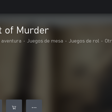
t of Murder
y aventura
•
Juegos de mesa
•
Juegos de rol
•
Ot
● ● ●