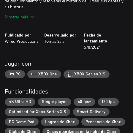
de descubrimiento y resolverás el misterio del Ursee, sus gentes y
su historia.
Mostrar más
Supera peligrosas misiones e historias secundarias portando tu
lanzarrayos para proteger a los barcos de los piratas, del kraken y
de otras amenazas. Sumérgete en las profundidades del océano,
Publicado por
Desarrollado por
Fecha de
elévate hasta las nubes para luchar con ciudades cangrejo
Wired Productions
Tomas Sala
lanzamiento
gigantes o entablar combates aéreos contra la misteriosa Orden
5/8/2021
de Mancer, que controla y regula la tecnología.
ALZA EL VUELO
Jugar con
Disfruta de una experiencia escapista de vuelo libre sobre un
pájaro de guerra gigante en un asombroso mundo abierto.
PC
XBOX One
XBOX Series X|S
EXPLORA UN UNIVERSO INCREÍBLE
Descubre un extenso mundo oceánico repleto de mitos perdidos
Funcionalidades
y paisajes sobrecogedores.
4K Ultra HD
Single player
60 fps+
120 fps
BATALLAS AÉREAS FRENÉTICAS
Optimized for Xbox Series X|S
Smart Delivery
Álzate a las nubes y entabla espectaculares combates aéreos.
PC Game Pad
Logros de Xbox
Presencia de Xbox
FACCIONES RIVALES
Alístate y ayuda a tu facción. Haz frente a misiones que podrían
Clubs de Xbox
Cosas guardadas en la nube de Xbox