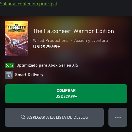
Saltar al contenido principal
The Falconeer: Warrior Edition
Wired Productions
•
Acción y aventura
USD$29.99+
Optimizado para Xbox Series X|S
Smart Delivery
COMPRAR
USD$29.99+
AGREGAR A LA LISTA DE DESEOS
● ● ●