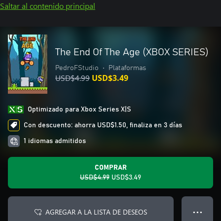
Saltar al contenido principal
The End Of The Age (XBOX SERIES)
PedroFStudio
•
Plataformas
USD$4.99
USD$3.49
Optimizado para Xbox Series X|S
Con descuento: ahorra USD$1.50, finaliza en 3 días
1 idiomas admitidos
COMPRAR
USD$4.99
USD$3.49
AGREGAR A LA LISTA DE DESEOS
● ● ●