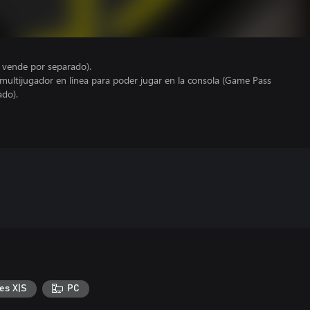
e vende por separado).
 multijugador en línea para poder jugar en la consola (Game Pass
ado).
es X|S
PC