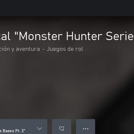
l "Monster Hunter Serie
ción y aventura
•
Juegos de rol
● ● ●
 Bases Pt. 2"