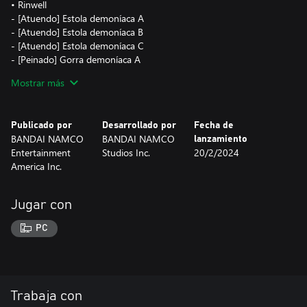
• Rinwell
- [Atuendo] Estola demoníaca A
- [Atuendo] Estola demoníaca B
- [Atuendo] Estola demoníaca C
- [Peinado] Gorra demoníaca A
- [Peinado] Gorra demoníaca B
Mostrar más
- [Peinado] Gorra demoníaca C
- [Título] Demonio córvido oscuro
Publicado por
Desarrollado por
Fecha de
• Kisara
BANDAI NAMCO
BANDAI NAMCO
lanzamiento
- [Atuendo] Armadura samurái femenina A
Entertainment
Studios Inc.
20/2/2024
- [Atuendo] Armadura samurái femenina B
America Inc.
- [Atuendo] Armadura samurái femenina C
- [Peinado] Rodete samurái femenino A
- [Peinado] Rodete samurái femenino B
Jugar con
- [Peinado] Rodete samurái femenino C
- [Título] Guerrera devota
PC
• Música
Música de Estados Beligerantes (Una luna muy vívida)
*Este tema musical es el mismo que se incluye en el paquete
triple Estados Beligerantes (masculino).
Trabaja con