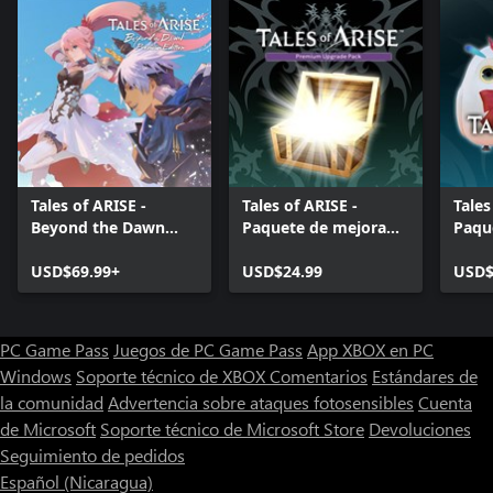
Tales of ARISE -
Tales of ARISE -
Tales
Beyond the Dawn
Paquete de mejora
Paqu
Premium Edition
premium
Hoot
USD$69.99+
USD$24.99
USD$
PC Game Pass
Juegos de PC Game Pass
App XBOX en PC
Windows
Soporte técnico de XBOX
Comentarios
Estándares de
la comunidad
Advertencia sobre ataques fotosensibles
Cuenta
de Microsoft
Soporte técnico de Microsoft Store
Devoluciones
Seguimiento de pedidos
Español (Nicaragua)