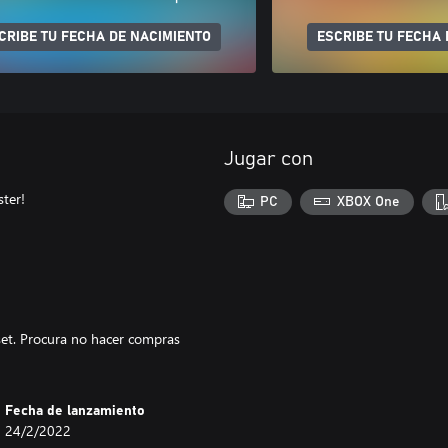
CRIBE TU FECHA DE NACIMIENTO
ESCRIBE TU FECHA 
Jugar con
ter!
PC
XBOX One
set. Procura no hacer compras
Fecha de lanzamiento
24/2/2022