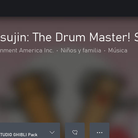
tsujin: The Drum Master!
nment America Inc.
•
Niños y familia
•
Música
● ● ●
 STUDIO GHIBLI Pack