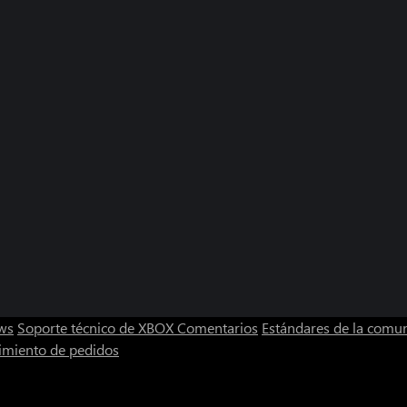
ws
Soporte técnico de XBOX
Comentarios
Estándares de la comu
imiento de pedidos