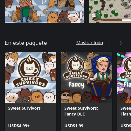
Mostrar todo
En este paquete
Sweet Survivors
Sweet Survivors:
Sweet
Fancy DLC
Flas
USD$4.99+
USD$1.99
USD$