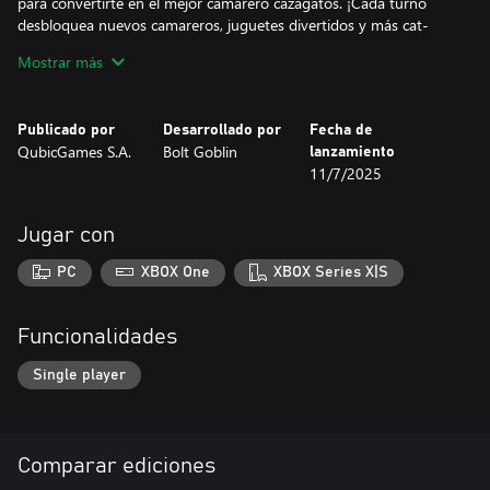
para convertirte en el mejor camarero cazagatos. ¡Cada turno
desbloquea nuevos camareros, juguetes divertidos y más cat-
ástrofes!
Mostrar más
¿Podrás salvar tu café antes de que los gatos se apoderen de él?
Publicado por
Desarrollado por
Fecha de
QubicGames S.A.
Bolt Goblin
lanzamiento
11/7/2025
Jugar con
PC
XBOX One
XBOX Series X|S
Funcionalidades
Single player
Comparar ediciones