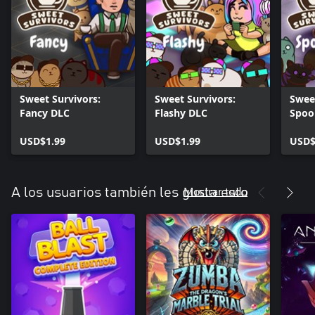
Sweet Survivors:
Sweet Survivors:
Sweet
Fancy DLC
Flashy DLC
Spoo
USD$1.99
USD$1.99
USD$
Mostrar todo
A los usuarios también les gusta esto