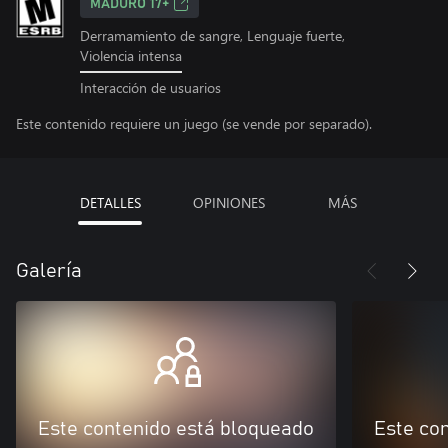
MADURO 17+
Derramamiento de sangre, Lenguaje fuerte,
Violencia intensa
Interacción de usuarios
Este contenido requiere un juego (se vende por separado).
DETALLES
OPINIONES
MÁS
Galería
Este contenido está bloqueado
Este co