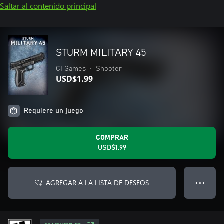
Saltar al contenido principal
STURM MILITARY 45
CI Games
•
Shooter
USD$1.99
Requiere un juego
COMPRAR
USD$1.99
AGREGAR A LA LISTA DE DESEOS
● ● ●