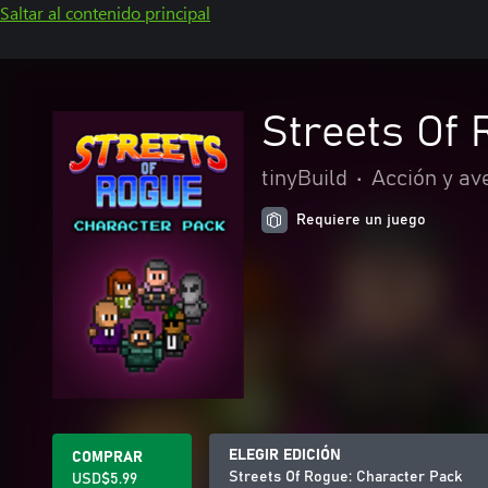
Saltar al contenido principal
Streets Of 
tinyBuild
•
Acción y av
Requiere un juego
ELEGIR EDICIÓN
COMPRAR
Streets Of Rogue: Character Pack
USD$5.99