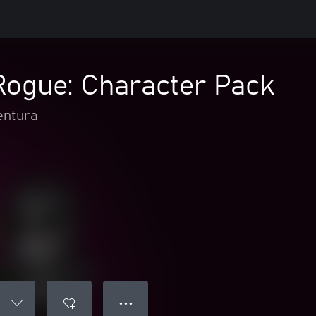
Rogue: Character Pack
entura
● ● ●