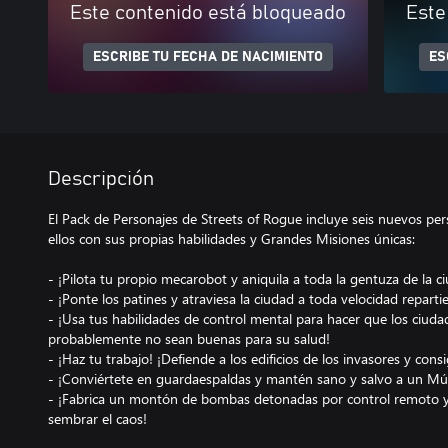
Este contenido está bloqueado
Este
ESCRIBE TU FECHA DE NACIMIENTO
ES
Descripción
El Pack de Personajes de Streets of Rogue incluye seis nuevos pe
ellos con sus propias habilidades y Grandes Misiones únicas:
- ¡Pilota tu propio mecarobot y aniquila a toda la gentuza de la c
- ¡Ponte los patines y atraviesa la ciudad a toda velocidad repart
- ¡Usa tus habilidades de control mental para hacer que los ciu
probablemente no sean buenas para su salud!
- ¡Haz tu trabajo! ¡Defiende a los edificios de los invasores y co
- ¡Conviértete en guardaespaldas y mantén sano y salvo a un Mú
- ¡Fabrica un montón de bombas detonadas por control remoto y 
sembrar el caos!