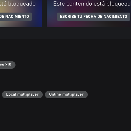
stá bloqueado
Este contenido está bloquea
DE NACIMIENTO
ESCRIBE TU FECHA DE NACIMIENTO
es X|S
Local multiplayer
Online multiplayer