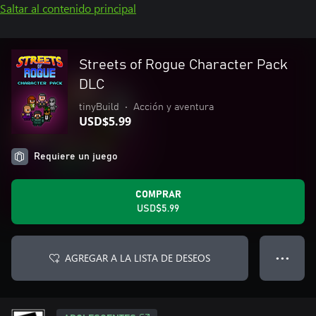
Saltar al contenido principal
Streets of Rogue Character Pack
DLC
tinyBuild
•
Acción y aventura
USD$5.99
Requiere un juego
COMPRAR
USD$5.99
AGREGAR A LA LISTA DE DESEOS
● ● ●