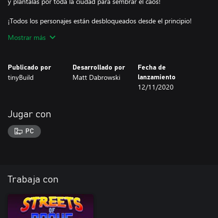
y plántalas por toda la ciudad para sembrar el caos!
¡Todos los personajes están desbloqueados desde el principio!
Además, podrás usar los rasgos y habilidades de los nuevos
Mostrar más
personajes con tus personajes personalizados!
Publicado por
Desarrollado por
Fecha de
tinyBuild
Matt Dabrowski
lanzamiento
12/11/2020
Jugar con
PC
Trabaja con