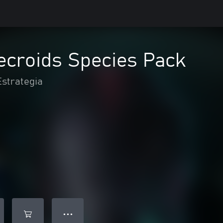
Necroids Species Pack
Estrategia
● ● ●