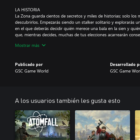
LA HISTORIA
La Zona guarda cientos de secretos y miles de historias; solo los 
descubrirlos. Empezarás siendo un stalker solitario y explorarás 
en el que deberás decidir quién merece una bala en la sien y qui
que, mientras decides, muchas de tus elecciones acarrearán cons
inesperadas.
Mostrar más
La figura del stalker puede ser la de un amigo salvador y fiel, o la
partícipe de misiones complicadas para favorecer a aquellos que co
escoger quien quieras ser, incluso si quieres ser tú.
Publicado por
Desarrollado p
GSC Game World
GSC Game Wor
LOS PELIGROS
Bandidos, mercenarios, fuerzas autoritarias oficiales, stalkers solita
mundo de «S.T.A.L.K.E.R. 2: Heart of Chornobyl» está repleto de
arrebatarte tus pertenencias o incluso probar tu carne. Es esenci
elaborar tácticas adaptadas a cada especie si quieres ganar el comb
A los usuarios también les gusta esto
En este mundo es imposible sentirse completamente a salvo, ya 
Zona. Esta desafiará tu habilidad y valor en los momentos más in
LA ACCIÓN
La Zona se ha convertido en un mercado negro en el que se co
de todo el mundo. Es por esto que existen más de 30 modelos de