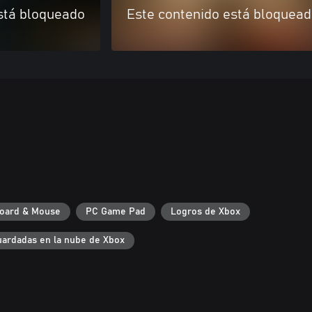
stá bloqueado
Este contenido está bloquea
oard & Mouse
PC Game Pad
Logros de Xbox
uardadas en la nube de Xbox