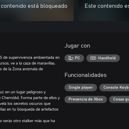
 contenido está bloqueado
Este contenido e
Jugar con
FPS de supervivencia ambientada en
PC
Handheld
sos, ve a la caza de maravillas,
vés de la Zona anómala de
Funcionalidades
Single player
Console Keyb
í: en un lugar peligroso y
 Chernóbil. Forma parte de ellos y
Presencia de Xbox
Cosas g
ela los secretos oscuros que
ías en tu búsqueda de artefactos
 o serás otro stalker más que ha