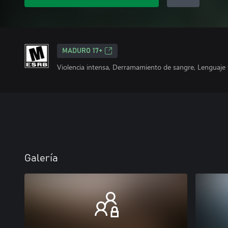
MADURO 17+
Violencia intensa, Derramamiento de sangre, Lenguaje 
Galería