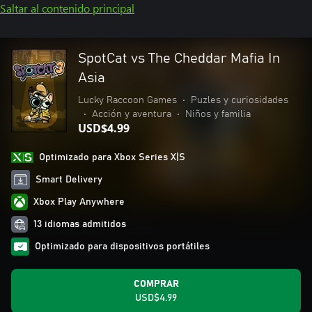
Saltar al contenido principal
SpotCat vs The Cheddar Mafia In
Asia
Lucky Raccoon Games
•
Puzles y curiosidades
•
Acción y aventura
•
Niños y familia
USD$4.99
Optimizado para Xbox Series X|S
Smart Delivery
Xbox Play Anywhere
13 idiomas admitidos
Optimizado para dispositivos portátiles
COMPRAR
USD$4.99