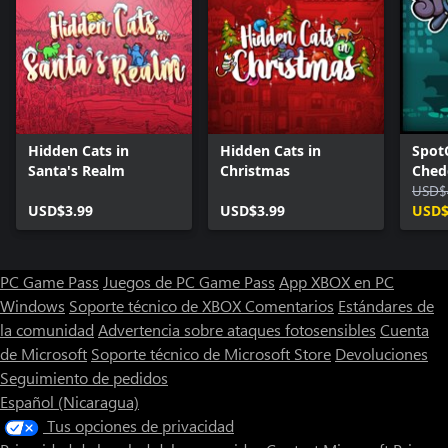
Hidden Cats in
Hidden Cats in
Spot
Santa's Realm
Christmas
Ched
Euro
USD$
USD$3.99
USD$3.99
USD$
PC Game Pass
Juegos de PC Game Pass
App XBOX en PC
Windows
Soporte técnico de XBOX
Comentarios
Estándares de
la comunidad
Advertencia sobre ataques fotosensibles
Cuenta
de Microsoft
Soporte técnico de Microsoft Store
Devoluciones
Seguimiento de pedidos
Español (Nicaragua)
Tus opciones de privacidad