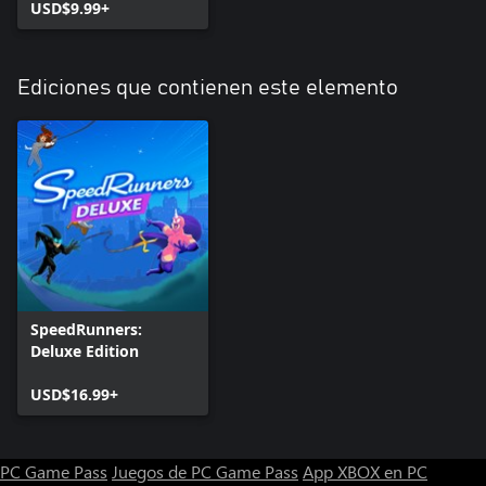
USD$9.99+
Ediciones que contienen este elemento
SpeedRunners:
Deluxe Edition
USD$16.99+
PC Game Pass
Juegos de PC Game Pass
App XBOX en PC