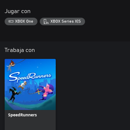
Jugar con
XBOX One
XBOX Series X|S
Trabaja con
SpeedRunners