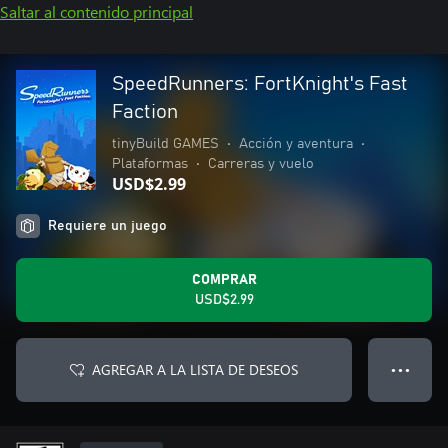
Saltar al contenido principal
SpeedRunners: FortKnight's Fast
Faction
tinyBuild GAMES
•
Acción y aventura
•
Plataformas
•
Carreras y vuelo
USD$2.99
Requiere un juego
COMPRAR
USD$2.99
AGREGAR A LA LISTA DE DESEOS
● ● ●