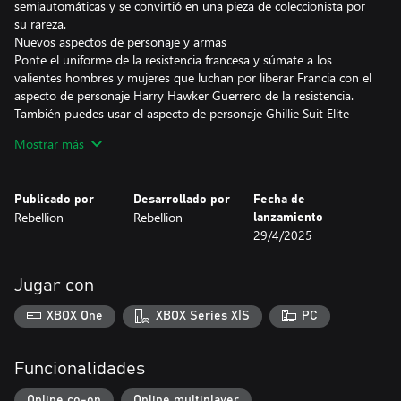
semiautomáticas y se convirtió en una pieza de coleccionista por
su rareza.
Nuevos aspectos de personaje y armas
Ponte el uniforme de la resistencia francesa y súmate a los
valientes hombres y mujeres que luchan por liberar Francia con el
aspecto de personaje Harry Hawker Guerrero de la resistencia.
También puedes usar el aspecto de personaje Ghillie Suit Elite
para camuflarte en la espesura Francesa y aprovechar el sigilo. El
Mostrar más
aspecto del rifle Ghillie Elite garantiza un camuflaje total mientras
espías a tus enemigos en medio del paisaje otoñal del sur de
Francia.
Publicado por
Desarrollado por
Fecha de
El paquete Striking Range Mission, Weapons & Skins incluye:
Rebellion
Rebellion
lanzamiento
— Misión Striking Range.
29/4/2025
— Rifle SVT-40.
— Pistola automática Mars.
— Aspecto Guerrero de la resistencia.
Jugar con
— Aspecto Ghillie Suit Elite.
— Aspecto de rifle Ghillie Elite.
XBOX One
XBOX Series X|S
PC
Funcionalidades
Online co-op
Online multiplayer