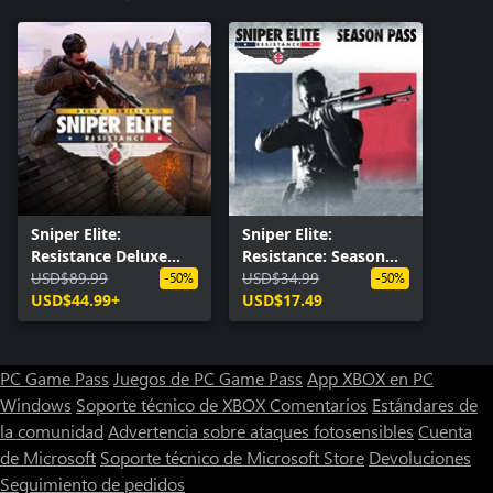
Sniper Elite:
Sniper Elite:
Resistance Deluxe
Resistance: Season
Edition
USD$89.99
Pass
USD$34.99
-50%
-50%
USD$44.99+
USD$17.49
PC Game Pass
Juegos de PC Game Pass
App XBOX en PC
Windows
Soporte técnico de XBOX
Comentarios
Estándares de
la comunidad
Advertencia sobre ataques fotosensibles
Cuenta
de Microsoft
Soporte técnico de Microsoft Store
Devoluciones
Seguimiento de pedidos