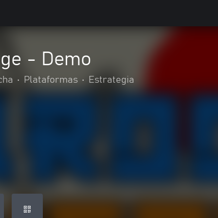
ege - Demo
cha
•
Plataformas
•
Estrategia