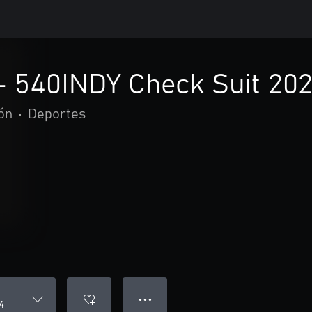
- 540INDY Check Suit 20
ón
•
Deportes
● ● ●
4