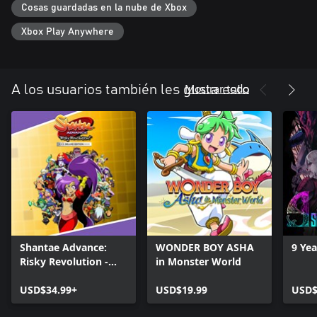
Cosas guardadas en la nube de Xbox
Xbox Play Anywhere
Mostrar todo
A los usuarios también les gusta esto
Shantae Advance:
WONDER BOY ASHA
9 Ye
Risky Revolution -
in Monster World
Deluxe Edition
USD$34.99+
USD$19.99
USD$