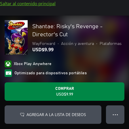
Saltar al contenido principal
Shantae: Risky's Revenge -
Director's Cut
WayForward
•
Acción y aventura
•
Plataformas
USD$9.99
Xbox Play Anywhere
Optimizado para dispositivos portátiles
COMPRAR
USD$9.99
AGREGAR A LA LISTA DE DESEOS
● ● ●