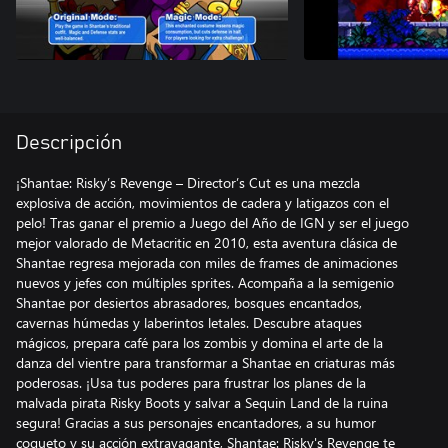
Descripción
¡Shantae: Risky’s Revenge – Director’s Cut es una mezcla
explosiva de acción, movimientos de cadera y latigazos con el
pelo! Tras ganar el premio a Juego del Año de IGN y ser el juego
mejor valorado de Metacritic en 2010, esta aventura clásica de
Shantae regresa mejorada con miles de frames de animaciones
nuevos y jefes con múltiples sprites. Acompaña a la semigenio
Shantae por desiertos abrasadores, bosques encantados,
cavernas húmedas y laberintos letales. Descubre ataques
mágicos, prepara café para los zombis y domina el arte de la
danza del vientre para transformar a Shantae en criaturas más
poderosas. ¡Usa tus poderes para frustrar los planes de la
malvada pirata Risky Boots y salvar a Sequin Land de la ruina
segura! Gracias a sus personajes encantadores, a su humor
coqueto y su acción extravagante, Shantae: Risky's Revenge te