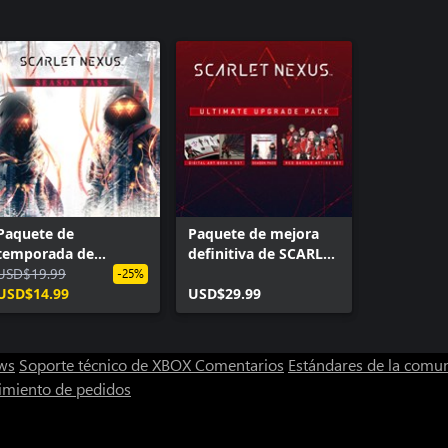
Paquete de
Paquete de mejora
temporada de
definitiva de SCARLET
SCARLET NEXUS
USD$19.99
NEXUS
-25%
USD$14.99
USD$29.99
ws
Soporte técnico de XBOX
Comentarios
Estándares de la comu
imiento de pedidos