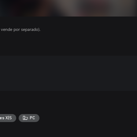
e vende por separado).
es X|S
PC