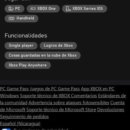
PC
XBOX One
XBOX Series X|S
Handheld
Funcionalidades
Single player
Logros de Xbox
Cosas guardadas en la nube de Xbox
Xbox Play Anywhere
PC Game Pass
Juegos de PC Game Pass
App XBOX en PC
Windows
Soporte técnico de XBOX
Comentarios
Estándares de
la comunidad
Advertencia sobre ataques fotosensibles
Cuenta
de Microsoft
Soporte técnico de Microsoft Store
Devoluciones
Seguimiento de pedidos
Español (Nicaragua)