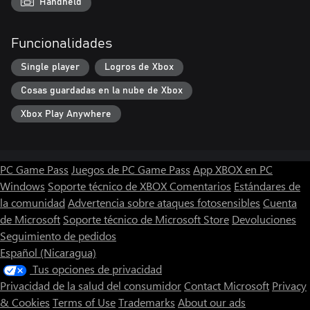
Handheld
Funcionalidades
Single player
Logros de Xbox
Cosas guardadas en la nube de Xbox
Xbox Play Anywhere
PC Game Pass
Juegos de PC Game Pass
App XBOX en PC
Windows
Soporte técnico de XBOX
Comentarios
Estándares de
la comunidad
Advertencia sobre ataques fotosensibles
Cuenta
de Microsoft
Soporte técnico de Microsoft Store
Devoluciones
Seguimiento de pedidos
Español (Nicaragua)
Tus opciones de privacidad
Privacidad de la salud del consumidor
Contact Microsoft
Privacy
& Cookies
Terms of Use
Trademarks
About our ads