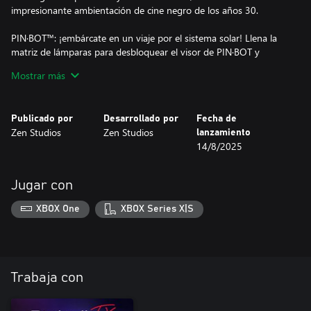
impresionante ambientación de cine negro de los años 30.
PIN·BOT™: ¡embárcate en un viaje por el sistema solar! Llena la
matriz de lámparas para desbloquear el visor de PIN·BOT y
conseguir premios en este emblemático clásico de ciencia ficción
Mostrar más
de los 80.
Publicado por
Desarrollado por
Fecha de
Zen Studios
Zen Studios
lanzamiento
14/8/2025
Jugar con
XBOX One
XBOX Series X|S
Trabaja con