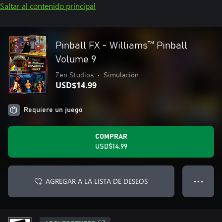
Saltar al contenido principal
Pinball FX - Williams™ Pinball
Volume 9
Zen Studios
•
Simulación
USD$14.99
Requiere un juego
COMPRAR
USD$14.99
AGREGAR A LA LISTA DE DESEOS
● ● ●