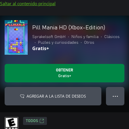
Saltar al contenido principal
Pill Mania HD (Xbox-Edition)
Sprakelsoft GmbH
•
Niños y familia
•
Clásicos
•
Puzles y curiosidades
•
Otros
Gratis+
OBTENER
Gratis+
AGREGAR A LA LISTA DE DESEOS
● ● ●
TODOS