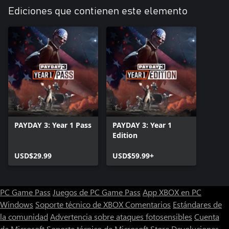
Ediciones que contienen este elemento
PAYDAY 3: Year 1 Pass
PAYDAY 3: Year 1
Edition
USD$29.99
USD$59.99+
PC Game Pass
Juegos de PC Game Pass
App XBOX en PC
Windows
Soporte técnico de XBOX
Comentarios
Estándares de
la comunidad
Advertencia sobre ataques fotosensibles
Cuenta
de Microsoft
Soporte técnico de Microsoft Store
Devoluciones