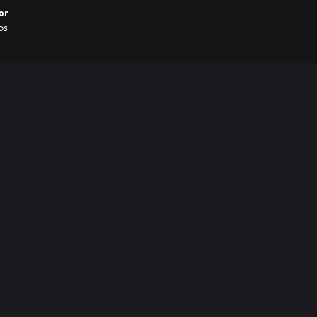
or
os