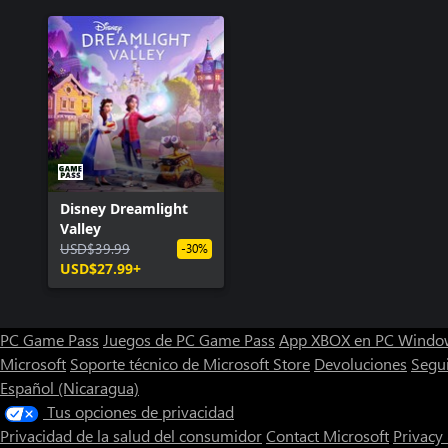
Disney Dreamlight
Valley
USD$39.99
-30%
USD$27.99+
PC Game Pass
Juegos de PC Game Pass
App XBOX en PC Windo
Microsoft
Soporte técnico de Microsoft Store
Devoluciones
Segu
Español (Nicaragua)
Tus opciones de privacidad
Privacidad de la salud del consumidor
Contact Microsoft
Privacy