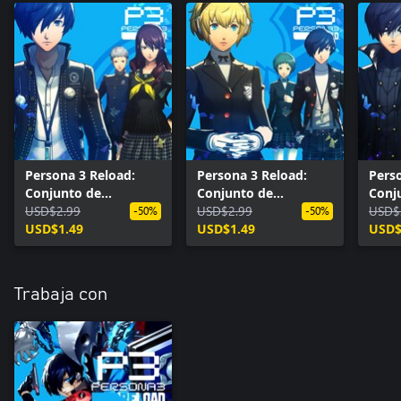
Persona 3 Reload:
Persona 3 Reload:
Pers
Conjunto de
Conjunto de
Conj
atuendos de la
USD$2.99
atuendos del
USD$2.99
atue
USD$
-50%
-50%
secundaria Yasogami
USD$1.49
Instituto Shujin de
USD$1.49
Ladr
USD$
de Persona 4 Golden
Persona 5 Royal
de P
Trabaja con