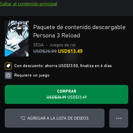
Saltar al contenido principal
Paquete de contenido descargable
Persona 3 Reload
SEGA
•
Juegos de rol
USD$26.99
USD$13.49
Con descuento: ahorra USD$13.50, finaliza en 6 días
Requiere un juego
COMPRAR
USD$26.99
USD$13.49
AGREGAR A LA LISTA DE DESEOS
● ● ●