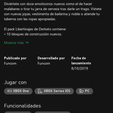
Diviértete con doce emoticonos nuevos como el de hacer
malabares o tirar tu jarra de cerveza tras darle un trago. Vístete
con nuevas joyas, vestimenta de bailarina y noble o atiende tu
taberna con las ropas apropiadas.
El pack Libertinajes de Derketo contiene:
• 10 bloques de construcción nuevos.
- Bloques para construir puentes de cuerda, escenarios y
Mostrar más
cimientos de una casa de árbol.
• 10 nuevas piezas de armadura pertenecientes a dos conjuntos,
como la armadura de templario oscuro.
Publicado por
Desarrollado por
Fecha de
- Dos conjuntos pesados con una versión épica de cada uno para
Funcom
Funcom
lanzamiento
el final de juego.
8/10/2019
• 12 emoticonos exclusivos nuevos.
- Haz malabares, bebe cerveza, muestra tranquilidad, enfado y
muchos más.
Jugar con
• 10 nuevas indumentarias, como la de dueño de la posada y la
de noble.
XBOX One
XBOX Series X|S
PC
- Ropa decorativa perfecta para los jugadores de rol.
• 6 pinturas de guerra nuevas.
- Pinturas de guerra decorativas que representan emociones
Funcionalidades
como pasión o lujuria.