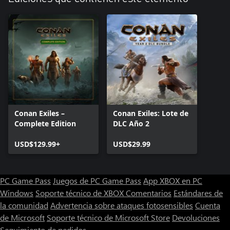
Conan Exiles –
Conan Exiles: Lote de
Complete Edition
DLC Año 2
USD$129.99+
USD$29.99
PC Game Pass
Juegos de PC Game Pass
App XBOX en PC
Windows
Soporte técnico de XBOX
Comentarios
Estándares de
la comunidad
Advertencia sobre ataques fotosensibles
Cuenta
de Microsoft
Soporte técnico de Microsoft Store
Devoluciones
Seguimiento de pedidos