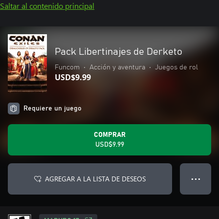
Saltar al contenido principal
Pack Libertinajes de Derketo
Funcom
•
Acción y aventura
•
Juegos de rol
USD$9.99
Requiere un juego
COMPRAR
USD$9.99
AGREGAR A LA LISTA DE DESEOS
● ● ●