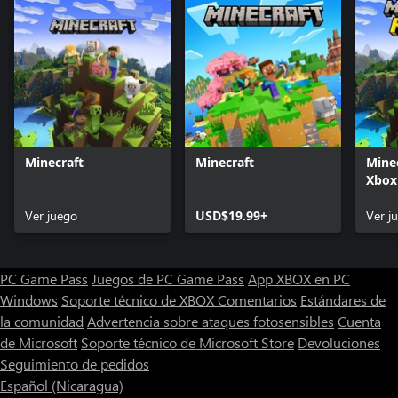
Minecraft
Minecraft
Minec
Xbox
Ver juego
USD$19.99+
Ver j
PC Game Pass
Juegos de PC Game Pass
App XBOX en PC
Windows
Soporte técnico de XBOX
Comentarios
Estándares de
la comunidad
Advertencia sobre ataques fotosensibles
Cuenta
de Microsoft
Soporte técnico de Microsoft Store
Devoluciones
Seguimiento de pedidos
Español (Nicaragua)