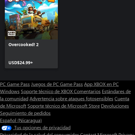
Overcooked! 2
USD$24.99+
PC Game Pass
Juegos de PC Game Pass
App XBOX en PC
Windows
Soporte técnico de XBOX
Comentarios
Estándares de
la comunidad
Advertencia sobre ataques fotosensibles
Cuenta
de Microsoft
Soporte técnico de Microsoft Store
Devoluciones
Seguimiento de pedidos
Español (Nicaragua)
Tus opciones de privacidad
Privacidad de la salud del consumidor
Contact Microsoft
Privacy