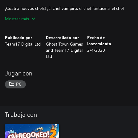
¡Cuatro nuevos chefs! ¡El chef vampiro, el chef fantasma, el chef
hombre lobo y el regreso del aclamado chef cabezacaja de
Mostrar más
Overcooked!
¡Nuevas mecánicas! La guillotina es un nuevo sistema eficiente de
Publicado por
Desarrollado por
Fecha de
cortar ingredientes y hay que echar carbón al horno para asar tus
Team17 Digital Ltd
Ghost Town Games
lanzamiento
cenas
and Team17 Digital
2/4/2020
Ltd
¡Tres recetas! Tartas de fruta, sopa y cenas asadas
Jugar con
PC
Trabaja con