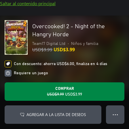
Saltar al contenido principal
Overcooked! 2 - Night of the
Hangry Horde
Team17 Digital Ltd
•
Niños y familia
USD$9.99
USD$3.99
Con descuento: ahorra USD$6.00, finaliza en 4 días
Requiere un juego
COMPRAR
USD$9.99
USD$3.99
AGREGAR A LA LISTA DE DESEOS
● ● ●