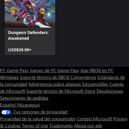
Dungeon Defenders:
Awakened
USD$29.99+
PC Game Pass
Juegos de PC Game Pass
App XBOX en PC
Windows
Soporte técnico de XBOX
Comentarios
Estándares de
la comunidad
Advertencia sobre ataques fotosensibles
Cuenta
de Microsoft
Soporte técnico de Microsoft Store
Devoluciones
Seguimiento de pedidos
Español (Nicaragua)
Tus opciones de privacidad
Privacidad de la salud del consumidor
Contact Microsoft
Privacy
& Cookies
Terms of Use
Trademarks
About our ads