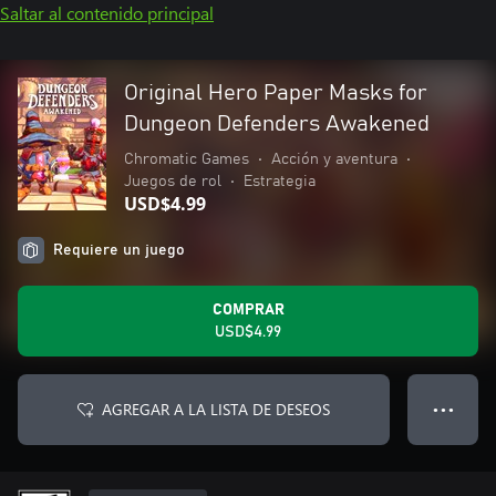
Saltar al contenido principal
Original Hero Paper Masks for
Dungeon Defenders Awakened
Chromatic Games
•
Acción y aventura
•
Juegos de rol
•
Estrategia
USD$4.99
Requiere un juego
COMPRAR
USD$4.99
AGREGAR A LA LISTA DE DESEOS
● ● ●