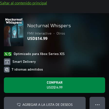
Saltar al contenido principal
Nocturnal Whispers
FMV Interactive
•
Otros
USD$14.99
Optimizado para Xbox Series X|S
Smart Delivery
7 idiomas admitidos
COMPRAR
USD$14.99
AGREGAR A LA LISTA DE DESEOS
● ● ●