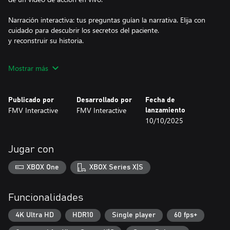
Narración interactiva: tus preguntas guían la narrativa. Elija con
cuidado para descubrir los secretos del paciente.
y reconstruir su historia.
Construcción de preguntas: elabore sus propias preguntas
Mostrar más
combinando temas que menciona el paciente, lo que permitirá un
viaje terapéutico personalizado y atractivo.
Publicado por
Desarrollado por
Fecha de
Profundidad psicológica: explore temas complejos como el
FMV Interactive
FMV Interactive
lanzamiento
trauma, la memoria y el autodescubrimiento.
10/10/2025
Juego atractivo: recopile pistas a partir de las respuestas del
paciente y utilice sus habilidades psicoanalíticas para interpretar
Jugar con
el simbolismo de sus sueños.
XBOX One
XBOX Series X|S
Funcionalidades
4K Ultra HD
HDR10
Single player
60 fps+