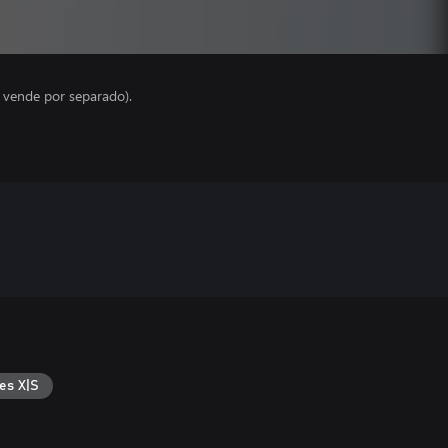
e vende por separado).
es X|S