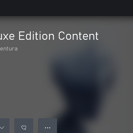
xe Edition Content
ventura
● ● ●