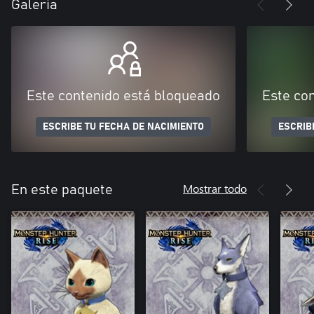
Galería
Este contenido está bloqueado
Este co
ESCRIBE TU FECHA DE NACIMIENTO
ESCRIB
Mostrar todo
En este paquete