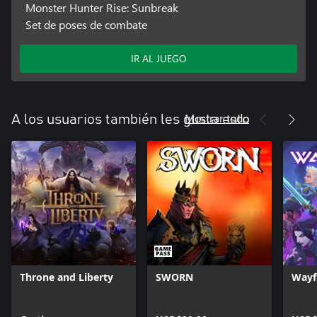
Monster Hunter Rise: Sunbreak
Set de poses de combate
IR AL JUEGO
Mostrar todo
A los usuarios también les gusta esto
Throne and Liberty
SWORN
Wayf