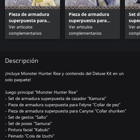
Pieza de armadura
Pieza de armadura
Set 
superpuesta para
superpuesta para
supe
Felyne "Collar de pez"
Ver artículos
Canyne "Collar
Ver artículos
caza
Ver ar
complementarios
shuriken"
complementarios
compl
Descripción
¡Incluye Monster Hunter Rise y contenido del Deluxe Kit en un
solo paquete!
Juego principal "Monster Hunter Rise"
- Set de armadura superpuesta de cazador "Kamurai"
- Pieza de armadura superpuesta para Felyne "Collar de pez"
- Pieza de armadura superpuesta para Canyne "Collar shuriken"
- Set de gestos "Salto"
- Set de poses "Samurai"
- Pintura facial "Kabuki"
- Peinado "Cola de Izuchi"