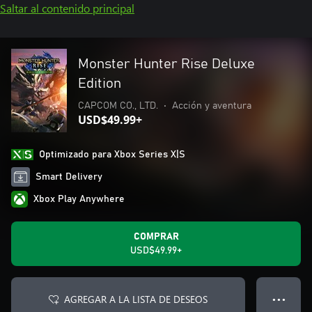
Saltar al contenido principal
Monster Hunter Rise Deluxe
Edition
CAPCOM CO., LTD.
•
Acción y aventura
USD$49.99+
Optimizado para Xbox Series X|S
Smart Delivery
Xbox Play Anywhere
COMPRAR
USD$49.99+
AGREGAR A LA LISTA DE DESEOS
● ● ●