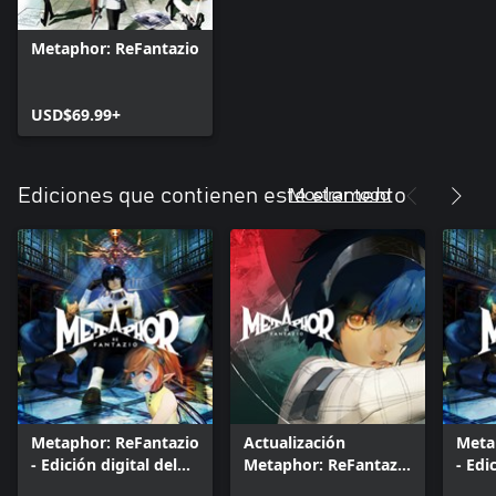
Metaphor: ReFantazio
USD$69.99+
Mostrar todo
Ediciones que contienen este elemento
Metaphor: ReFantazio
Actualización
Meta
- Edición digital del
Metaphor: ReFantazio
- Edi
35.º aniversario de
- Edición digital del
35.º 