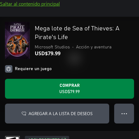
Saltar al contenido principal
Mega lote de Sea of Thieves: A
Pirate's Life
Microsoft Studios
•
Acción y aventura
USD$79.99
Requiere un juego
COMPRAR
USD$79.99
AGREGAR A LA LISTA DE DESEOS
● ● ●