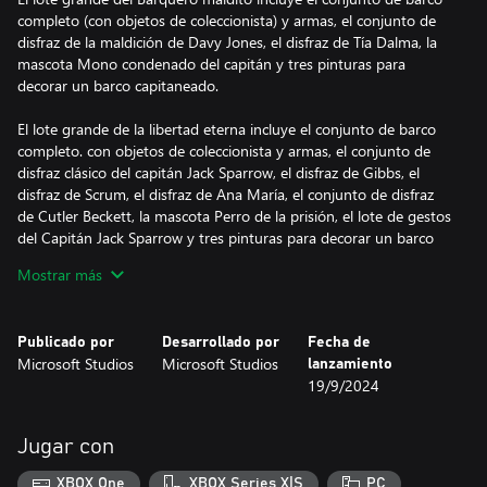
completo (con objetos de coleccionista) y armas, el conjunto de
disfraz de la maldición de Davy Jones, el disfraz de Tía Dalma, la
mascota Mono condenado del capitán y tres pinturas para
decorar un barco capitaneado.
El lote grande de la libertad eterna incluye el conjunto de barco
completo. con objetos de coleccionista y armas, el conjunto de
disfraz clásico del capitán Jack Sparrow, el disfraz de Gibbs, el
disfraz de Scrum, el disfraz de Ana María, el conjunto de disfraz
de Cutler Beckett, la mascota Perro de la prisión, el lote de gestos
del Capitán Jack Sparrow y tres pinturas para decorar un barco
capitaneado.
Mostrar más
El lote grande de Venganza real incluye el conjunto de barco
completo, con objetos de coleccionista y armas, el conjunto de
Publicado por
Desarrollado por
Fecha de
disfraz del capitán Barbosa, el disfraz de Redd, la mascota
Microsoft Studios
Microsoft Studios
lanzamiento
Callejero traicionero y tres pinturas para decorar un barco
19/9/2024
capitaneado.
Jugar con
XBOX One
XBOX Series X|S
PC