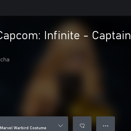
Capcom: Infinite - Captai
ucha
● ● ●
in Marvel Warbird Costume