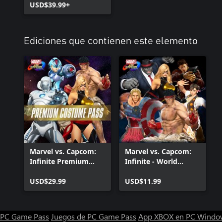
USD$39.99+
Ediciones que contienen este elemento
Marvel vs. Capcom:
Marvel vs. Capcom:
Infinite Premium
Infinite - World
Costume Pass
Warriors Costume
USD$29.99
Pack
USD$11.99
PC Game Pass
Juegos de PC Game Pass
App XBOX en PC Windo