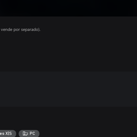
e vende por separado).
es X|S
PC