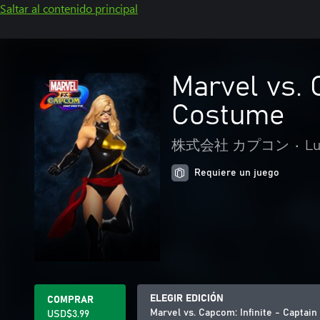
Saltar al contenido principal
Marvel vs. 
Costume
株式会社 カプコン
•
L
Requiere un juego
ELEGIR EDICIÓN
COMPRAR
Marvel vs. Capcom: Infinite - Capta
USD$3.99