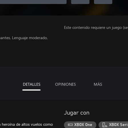
Este contenido requiere un juego (s
nuantes, Lenguaje moderado,
DETALLES
OPINIONES
MÁS
Jugar con
a heroína de altos vuelos como
XBOX One
XBOX Seri