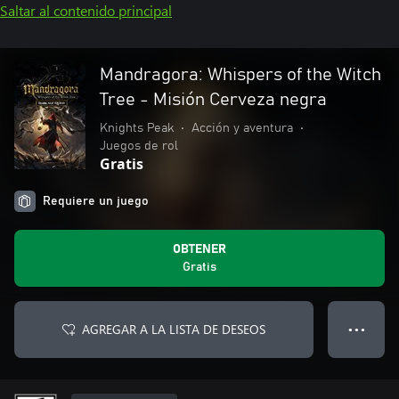
Saltar al contenido principal
Mandragora: Whispers of the Witch
Tree - Misión Cerveza negra
Knights Peak
•
Acción y aventura
•
Juegos de rol
Gratis
Requiere un juego
OBTENER
Gratis
AGREGAR A LA LISTA DE DESEOS
● ● ●