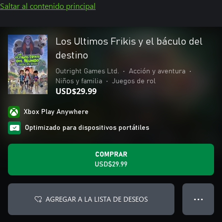
Saltar al contenido principal
Los Ultimos Frikis y el báculo del
destino
Outright Games Ltd.
•
Acción y aventura
•
Niños y familia
•
Juegos de rol
USD$29.99
Xbox Play Anywhere
Optimizado para dispositivos portátiles
COMPRAR
USD$29.99
AGREGAR A LA LISTA DE DESEOS
● ● ●