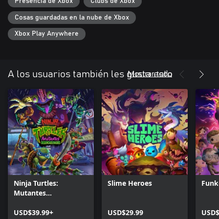
Presencia de Xbox
Clubs de Xbox
Cosas guardadas en la nube de Xbox
Xbox Play Anywhere
Mostrar todo
A los usuarios también les gusta esto
Ninja Turtles:
Slime Heroes
Funk
Mutantes
Desencadenados
USD$39.99+
USD$29.99
USD$