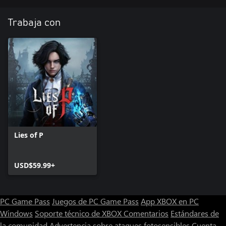
Trabaja con
Lies of P
USD$59.99+
PC Game Pass
Juegos de PC Game Pass
App XBOX en PC
Windows
Soporte técnico de XBOX
Comentarios
Estándares de
la comunidad
Advertencia sobre ataques fotosensibles
Cuenta