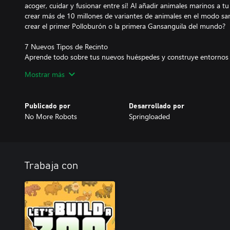
acoger, cuidar y fusionar entre sí! Al añadir animales marinos a tu
crear más de 10 millones de variantes de animales en el modo sa
crear el primer Polloburón o la primera Gansanguila del mundo?
7 Nuevos Tipos de Recinto
Aprende todo sobre tus nuevos huéspedes y construye entornos p
desde densos paisajes acuáticos hasta arrecifes de coral rebosante
Mostrar más
estética del fondo marino. Permite que tus invitados se acerquen
paneles totalmente acristalados.
Publicado por
Desarrollado por
¡110 Nuevas Tiendas, Decoraciones, Instalaciones y Más!
No More Robots
Springloaded
Deja que tus visitantes se adentren en un mundo completamente
temáticas, decoraciones, señales y caminos para dar vida a esta nu
nuevas criaturas y muestra sus entornos salvajes por todo el zoo
volcanes activos hasta corales gigantes y algas marinas.
Trabaja con