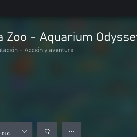
 a Zoo - Aquarium Odyss
lación
•
Acción y aventura
● ● ●
y DLC