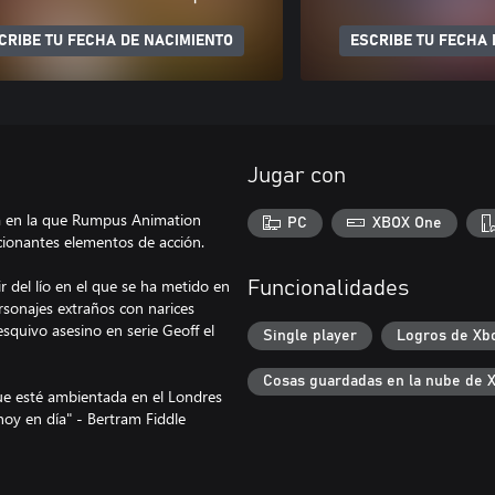
CRIBE TU FECHA DE NACIMIENTO
ESCRIBE TU FECHA 
Jugar con
ca en la que Rumpus Animation
PC
XBOX One
cionantes elementos de acción.
r del lío en el que se ha metido en
Funcionalidades
ersonajes extraños con narices
esquivo asesino en serie Geoff el
Single player
Logros de Xb
Cosas guardadas en la nube de 
que esté ambientada en el Londres
hoy en día" - Bertram Fiddle