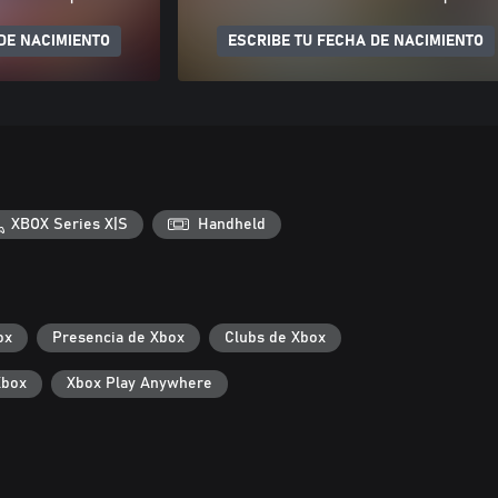
DE NACIMIENTO
ESCRIBE TU FECHA DE NACIMIENTO
XBOX Series X|S
Handheld
ox
Presencia de Xbox
Clubs de Xbox
Xbox
Xbox Play Anywhere